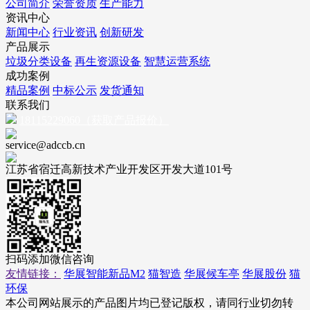
公司简介
荣誉资质
生产能力
资讯中心
新闻中心
行业资讯
创新研发
产品展示
垃圾分类设备
再生资源设备
智慧运营系统
成功案例
精品案例
中标公示
发货通知
联系我们
18115229060（获取产品报价）
service@adccb.cn
江苏省宿迁高新技术产业开发区开发大道101号
扫码添加微信咨询
友情链接：
华展智能新品M2
猫智造
华展候车亭
华展股份
猫
环保
本公司网站展示的产品图片均已登记版权，请同行业切勿转