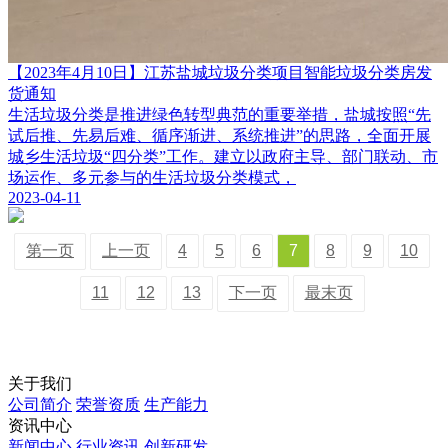
【2023年4月10日】江苏盐城垃圾分类项目智能垃圾分类房发
货通知
生活垃圾分类是推进绿色转型典范的重要举措，盐城按照“先
试后推、先易后难、循序渐进、系统推进”的思路，全面开展
城乡生活垃圾“四分类”工作。建立以政府主导、部门联动、市
场运作、多元参与的生活垃圾分类模式，
2023-04-11
第一页
上一页
4
5
6
7
8
9
10
11
12
13
下一页
最末页
关于我们
公司简介
荣誉资质
生产能力
资讯中心
新闻中心
行业资讯
创新研发